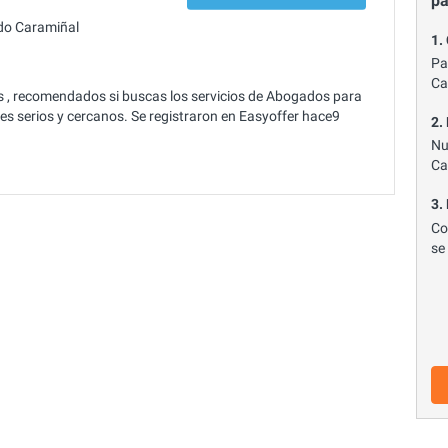
p
do Caramiñal
1.
Pa
Ca
, recomendados si buscas los servicios de Abogados para
s serios y cercanos. Se registraron en Easyoffer hace9
2.
Nu
Ca
3.
Co
se