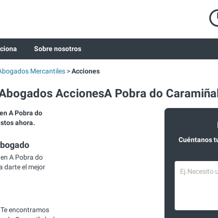
ciona
Sobre nosotros
Abogados Mercantiles
Acciones
Abogados AccionesA Pobra do Caramiña
en A Pobra do
estos ahora.
Cuéntanos t
abogado
en A Pobra do
 darte el mejor
 Te encontramos