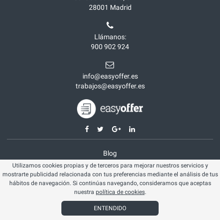
28001
Madrid
Llámanos:
900 902 924
info@easyoffer.es
trabajos@easyoffer.es
Blog
Utilizamos cookies propias y de terceros para mejorar nuestros servicios y
Opiniones
mostrarte publicidad relacionada con tus preferencias mediante el análisis de tus
Aviso legal
hábitos de navegación. Si continúas navegando, consideramos que aceptas
nuestra
política de cookies
.
Política cookies
ENTENDIDO
© Easyoffer 2026. Todos los derechos reservados