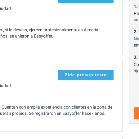
1.
ciudad
Pa
co
, si lo deseas, ejercen profesionalmente en Almería
2.
ños. se unieron a Easyoffer.
Nu
en
3.
Co
aj
Pide presupuesto
ciudad
Cuentan con amplia experiencia con clientes en la zona de
ueran propios. Se registraron en Easyoffer hace7 años.