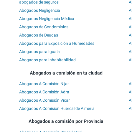
abogados de seguros
A
Abogados Negligencia
A
Abogados Negligencia Médica
A
Abogados de Condominios
A
Abogados de Deudas
A
Abogados para Exposición a Humedades
A
Abogados para Iguala
A
Abogados para Inhabitabilidad
A
Abogados a comisión en tu ciudad
Abogados A Comisión Níjar
A
Abogados A Comisión Adra
A
Abogados A Comisión Vícar
A
Abogados A Comisión Huércal de Almería
A
Abogados a comisión por Provincia