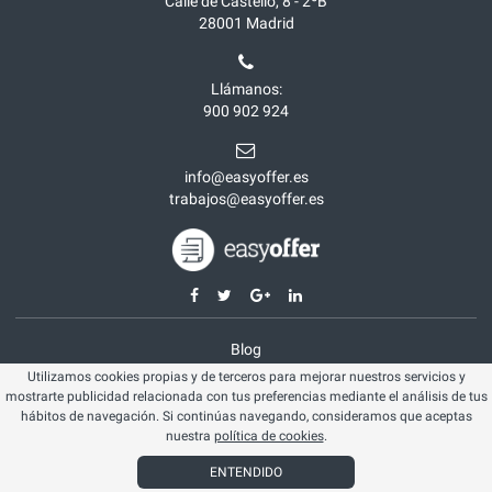
Calle de Castelló, 8 - 2ºB
28001
Madrid
Llámanos:
900 902 924
info@easyoffer.es
trabajos@easyoffer.es
Blog
Utilizamos cookies propias y de terceros para mejorar nuestros servicios y
Opiniones
mostrarte publicidad relacionada con tus preferencias mediante el análisis de tus
Aviso legal
hábitos de navegación. Si continúas navegando, consideramos que aceptas
nuestra
política de cookies
.
Política cookies
ENTENDIDO
© Easyoffer 2026. Todos los derechos reservados