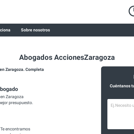
ciona
Sobre nosotros
Abogados AccionesZaragoza
en Zaragoza. Completa
Cuéntanos t
abogado
 en Zaragoza
mejor presupuesto.
 Te encontramos