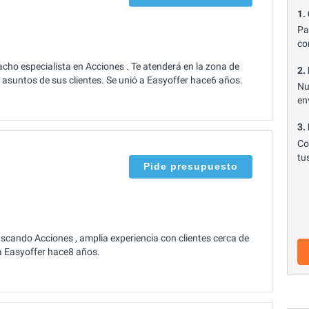
1.
Pa
co
cho especialista en Acciones . Te atenderá en la zona de
2.
asuntos de sus clientes. Se unió a Easyoffer hace6 años.
Nu
en
3.
Co
tu
Pide presupuesto
ando Acciones , amplia experiencia con clientes cerca de
a Easyoffer hace8 años.