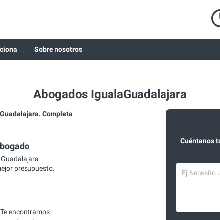
ciona
Sobre nosotros
Abogados IgualaGuadalajara
Guadalajara. Completa
Cuéntanos t
abogado
 Guadalajara
mejor presupuesto.
 Te encontramos