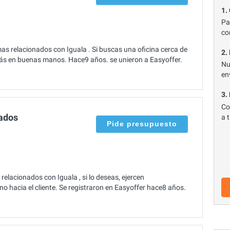
1.
Pa
co
mas relacionados con Iguala . Si buscas una oficina cerca de
2.
tás en buenas manos. Hace9 años. se unieron a Easyoffer.
Nu
en
3.
Co
ados
a 
Pide presupuesto
elacionados con Iguala , si lo deseas, ejercen
 hacia el cliente. Se registraron en Easyoffer hace8 años.