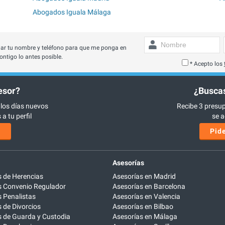
Abogados Iguala Málaga
ar tu nombre y teléfono para que me ponga en
ontigo lo antes posible.
* Acepto los
esor?
¿Buscas
 los días nuevos
Recibe 3 presup
a tu perfil
se a
s
Pide
Asesorías
 de Herencias
Asesorías en Madrid
 Convenio Regulador
Asesorías en Barcelona
 Penalistas
Asesorías en Valencia
de Divorcios
Asesorías en Bilbao
 de Guarda y Custodia
Asesorías en Málaga