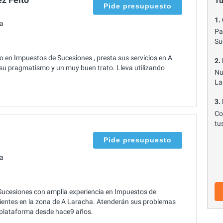
Tu
Pide presupuesto
1.
ha
Pa
Su
 en Impuestos de Sucesiones , presta sus servicios en A
2.
su pragmatismo y un muy buen trato. Lleva utilizando
Nu
La
3.
Co
tu
Pide presupuesto
ha
cesiones con amplia experiencia en Impuestos de
lientes en la zona de A Laracha. Atenderán sus problemas
a plataforma desde hace9 años.