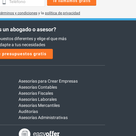
Te llamamos gratis
términos y condiciones
y la
política de privacidad
 un abogado o asesor?
uestos diferentes y elige el que más
dapte a tus necesidades
 presupuestos gratis
Asesorías para Crear Empresas
Asesorías Contables
Asesorías Fiscales
Asesorías Laborales
Asesorías Mercantiles
Auditorías
Asesorías Administrativas