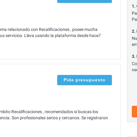
1.
Pa
Pa
ema relacionado con Recalificaciones , posee mucha
2.
 sus servicios. Lleva usando la plataforma desde hace7
Nu
en
3.
Co
ne
Pide presupuesto
 ámbito Recalificaciones , recomendados si buscas los
ncia. Son profesionales serios y cercanos. Se registraron