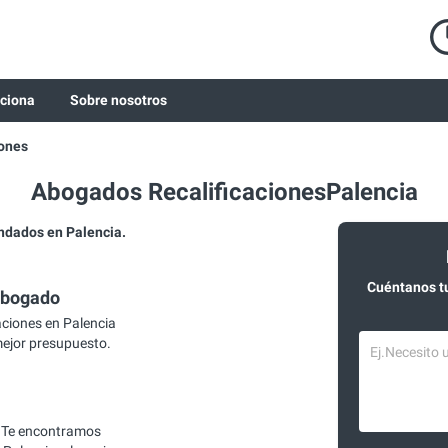
ciona
Sobre nosotros
iones
Abogados RecalificacionesPalencia
ndados en Palencia.
Cuéntanos t
abogado
ciones en Palencia
mejor presupuesto.
 Te encontramos