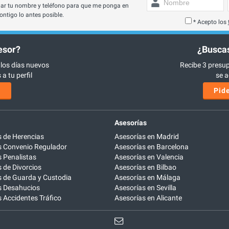
ar tu nombre y teléfono para que me ponga en
ontigo lo antes posible.
* Acepto los
esor?
¿Buscas
 los días nuevos
Recibe 3 presup
a tu perfil
se a
s
Pide
Asesorías
 de Herencias
Asesorías en Madrid
 Convenio Regulador
Asesorías en Barcelona
 Penalistas
Asesorías en Valencia
de Divorcios
Asesorías en Bilbao
 de Guarda y Custodia
Asesorías en Málaga
 Desahucios
Asesorías en Sevilla
Accidentes Tráfico
Asesorías en Alicante