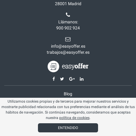
28001
Madrid
Llámanos:
900 902 924
info@easyoffer.es
trabajos@easyoffer.es
Blog
Utilizamos cookies propias y de terceros para mejorar nuestros servicios y
Opiniones
mostrarte publicidad relacionada con tus preferencias mediante el análisis de tus
Aviso legal
hábitos de navegación. Si continúas navegando, consideramos que aceptas
nuestra
política de cookies
.
Política cookies
ENTENDIDO
© Easyoffer 2026. Todos los derechos reservados