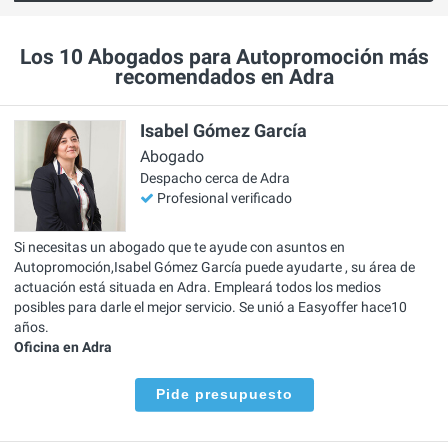
Los 10 Abogados para Autopromoción más
recomendados en Adra
Isabel Gómez García
Abogado
Despacho cerca de Adra
Profesional verificado
Si necesitas un abogado que te ayude con asuntos en
Autopromoción,Isabel Gómez García puede ayudarte , su área de
actuación está situada en Adra. Empleará todos los medios
posibles para darle el mejor servicio. Se unió a Easyoffer hace10
años.
Oficina en Adra
Pide presupuesto