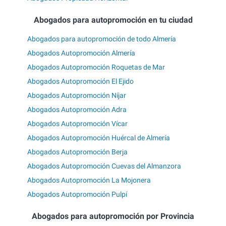
Abogados para autopromoción en tu ciudad
Abogados para autopromoción de todo Almería
Abogados Autopromoción Almería
Abogados Autopromoción Roquetas de Mar
Abogados Autopromoción El Ejido
Abogados Autopromoción Níjar
Abogados Autopromoción Adra
Abogados Autopromoción Vícar
Abogados Autopromoción Huércal de Almería
Abogados Autopromoción Berja
Abogados Autopromoción Cuevas del Almanzora
Abogados Autopromoción La Mojonera
Abogados Autopromoción Pulpí
Abogados para autopromoción por Provincia