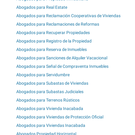
Abogados para Real Estate
Abogados para Reclamación Cooperativas de Viviendas
Abogados para Reclamaciones de Reformas
Abogados para Recuperar Propiedades
Abogados para Registro de la Propiedad
Abogados para Reserva de Inmuebles
Abogados para Sanciones de Alquiler Vacacional
Abogados para Señal de Compraventa Inmuebles
Abogados para Servidumbre
Abogados para Subastas de Viviendas
Abogados para Subastas Judiciales
Abogados para Terrenos Rústicos
Abogados para Vivienda Inacabada
Abogados para Viviendas de Protección Oficial
Abogados para Viviendas Inacabada
Abogados Propiedad Horizontal