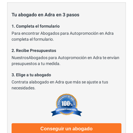
Tu abogado en Adra en 3 pasos
1. Completa el formulario
Para encontrar Abogados para Autopromoción en Adra
completa el formulario.
2. Recibe Presupuestos
NuestrosAbogados para Autopromoción en Adra te envían
presupuestos a tu medida.
3. Elige a tu abogado
Contrata alabogado en Adra que más se ajuste a tus
necesidades.
Conseguir un abogado