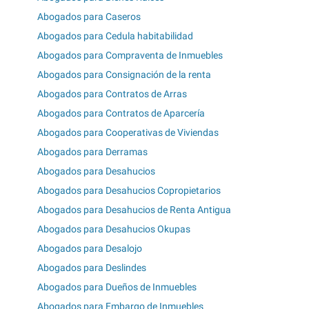
Abogados para Caseros
Abogados para Cedula habitabilidad
Abogados para Compraventa de Inmuebles
Abogados para Consignación de la renta
Abogados para Contratos de Arras
Abogados para Contratos de Aparcería
Abogados para Cooperativas de Viviendas
Abogados para Derramas
Abogados para Desahucios
Abogados para Desahucios Copropietarios
Abogados para Desahucios de Renta Antigua
Abogados para Desahucios Okupas
Abogados para Desalojo
Abogados para Deslindes
Abogados para Dueños de Inmuebles
Abogados para Embargo de Inmuebles