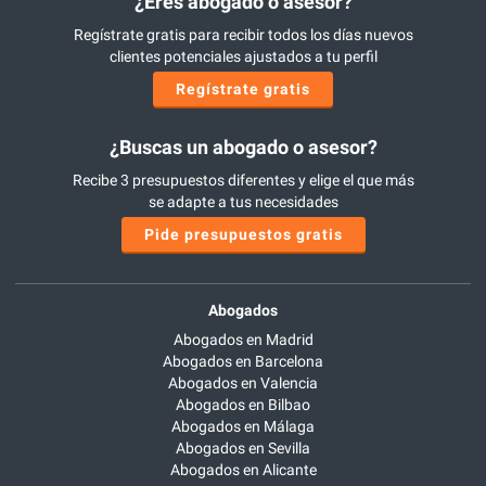
¿Eres abogado o asesor?
Regístrate gratis para recibir todos los días nuevos
clientes potenciales ajustados a tu perfil
Regístrate gratis
¿Buscas un abogado o asesor?
Recibe 3 presupuestos diferentes y elige el que más
se adapte a tus necesidades
Pide presupuestos gratis
Abogados
Abogados en Madrid
Abogados en Barcelona
Abogados en Valencia
Abogados en Bilbao
Abogados en Málaga
Abogados en Sevilla
Abogados en Alicante