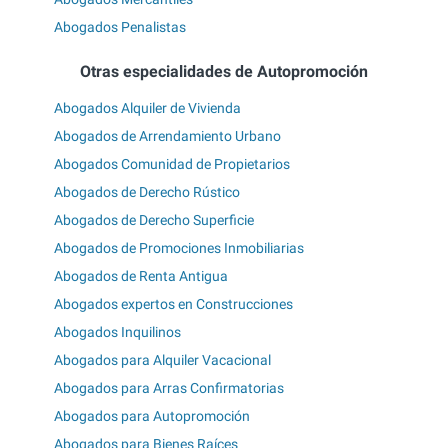
Abogados Penalistas
Otras especialidades de Autopromoción
Abogados Alquiler de Vivienda
Abogados de Arrendamiento Urbano
Abogados Comunidad de Propietarios
Abogados de Derecho Rústico
Abogados de Derecho Superficie
Abogados de Promociones Inmobiliarias
Abogados de Renta Antigua
Abogados expertos en Construcciones
Abogados Inquilinos
Abogados para Alquiler Vacacional
Abogados para Arras Confirmatorias
Abogados para Autopromoción
Abogados para Bienes Raíces