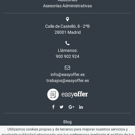
Asesorías Administrativas
Calle de Castelló, 8 - 2ºB
28001
Madrid
Llámanos:
900 902 924
info@easyoffer.es
trabajos@easyoffer.es
Blog
Utilizamos cookies propias y de terceros para mejorar nuestros servicios y
Opiniones
mostrarte publicidad relacionada con tus preferencias mediante el análisis de tus