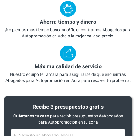
Ahorra tiempo y dinero
¡No pierdas más tiempo buscando! Te encontramos Abogados para
Autopromoción en Adra a la mejor calidad-precio.
Máxima calidad de servicio
Nuestro equipo te llamará para asegurarse de que encuentras
Abogados para Autopromoción en Adra para resolver tu problema.
Recibe 3 presupuestos gratis
Cuéntanos tu caso
para recibir presupuestos deAbogados
para Autopromoción en tu zona