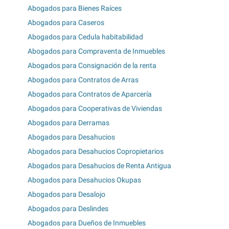
Abogados para Bienes Raíces
Abogados para Caseros
Abogados para Cedula habitabilidad
Abogados para Compraventa de Inmuebles
Abogados para Consignación de la renta
Abogados para Contratos de Arras
Abogados para Contratos de Aparcería
Abogados para Cooperativas de Viviendas
Abogados para Derramas
Abogados para Desahucios
Abogados para Desahucios Copropietarios
Abogados para Desahucios de Renta Antigua
Abogados para Desahucios Okupas
Abogados para Desalojo
Abogados para Deslindes
Abogados para Dueños de Inmuebles