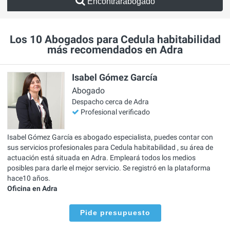
Encontrarabogado
Los 10 Abogados para Cedula habitabilidad
más recomendados en Adra
Isabel Gómez García
Abogado
Despacho cerca de Adra
Profesional verificado
Isabel Gómez García es abogado especialista, puedes contar con
sus servicios profesionales para Cedula habitabilidad , su área de
actuación está situada en Adra. Empleará todos los medios
posibles para darle el mejor servicio. Se registró en la plataforma
hace10 años.
Oficina en Adra
Pide presupuesto