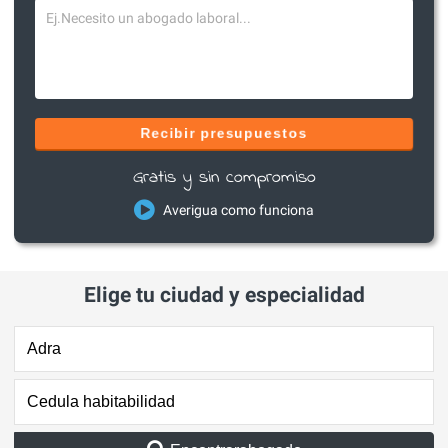
Recibir presupuestos
Gratis y sin compromiso
Averigua como funciona
Elige tu ciudad y especialidad