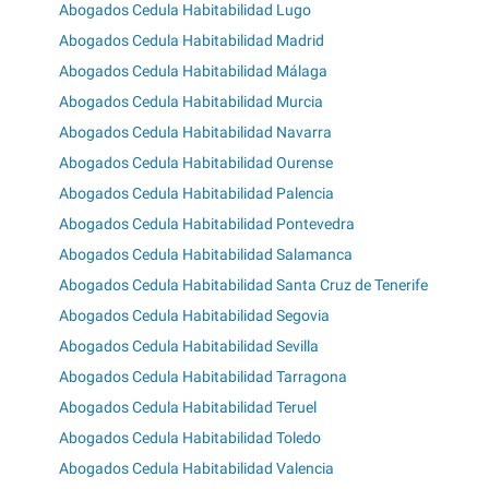
Abogados Cedula Habitabilidad Lugo
Abogados Cedula Habitabilidad Madrid
Abogados Cedula Habitabilidad Málaga
Abogados Cedula Habitabilidad Murcia
Abogados Cedula Habitabilidad Navarra
Abogados Cedula Habitabilidad Ourense
Abogados Cedula Habitabilidad Palencia
Abogados Cedula Habitabilidad Pontevedra
Abogados Cedula Habitabilidad Salamanca
Abogados Cedula Habitabilidad Santa Cruz de Tenerife
Abogados Cedula Habitabilidad Segovia
Abogados Cedula Habitabilidad Sevilla
Abogados Cedula Habitabilidad Tarragona
Abogados Cedula Habitabilidad Teruel
Abogados Cedula Habitabilidad Toledo
Abogados Cedula Habitabilidad Valencia