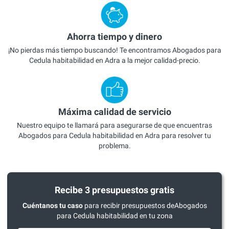
Ahorra tiempo y dinero
¡No pierdas más tiempo buscando! Te encontramos Abogados para
Cedula habitabilidad en Adra a la mejor calidad-precio.
Máxima calidad de servicio
Nuestro equipo te llamará para asegurarse de que encuentras
Abogados para Cedula habitabilidad en Adra para resolver tu
problema.
Recibe 3 presupuestos gratis
Cuéntanos tu caso
para recibir presupuestos deAbogados
para Cedula habitabilidad en tu zona