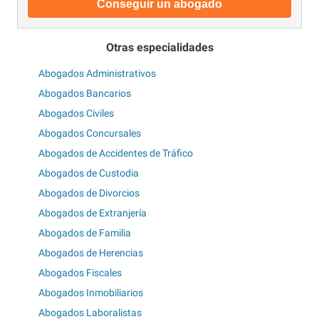
Conseguir un abogado
Otras especialidades
Abogados Administrativos
Abogados Bancarios
Abogados Civiles
Abogados Concursales
Abogados de Accidentes de Tráfico
Abogados de Custodia
Abogados de Divorcios
Abogados de Extranjería
Abogados de Familia
Abogados de Herencias
Abogados Fiscales
Abogados Inmobiliarios
Abogados Laboralistas