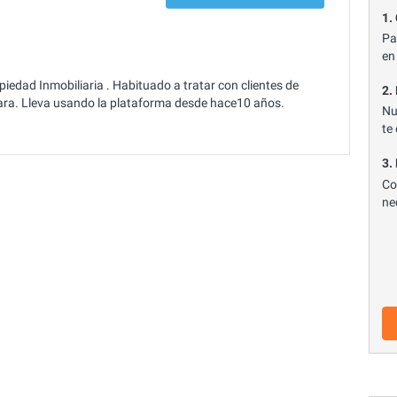
1.
Pa
en
edad Inmobiliaria . Habituado a tratar con clientes de
2.
tara. Lleva usando la plataforma desde hace10 años.
Nu
te
3.
Co
ne