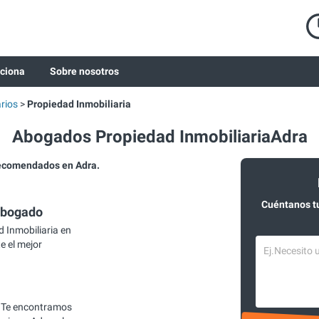
ciona
Sobre nosotros
rios
Propiedad Inmobiliaria
Abogados Propiedad InmobiliariaAdra
recomendados en Adra.
Cuéntanos t
abogado
 Inmobiliaria en
e el mejor
 Te encontramos