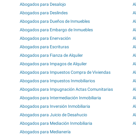
Abogados para Desalojo
A
Abogados para Deslindes
A
Abogados para Dueños de Inmuebles
A
Abogados para Embargo de Inmuebles
A
Abogados para Enervación
A
Abogados para Escrituras
A
Abogados para Fianza de Alquiler
A
Abogados para Impagos de Alquiler
A
Abogados para Impuestos Compra de Viviendas
A
Abogados para Impuestos Inmobiliarios
A
Abogados para Impugnación Actas Comunitarias
A
Abogados para Intermediación Inmobiliaria
A
Abogados para Inversión Inmobiliaria
A
Abogados para Juicio de Desahucio
A
Abogados para Mediación Inmobiliaria
A
Abogados para Medianería