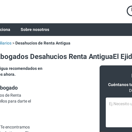
ciona
Sobre nosotros
iarios
Desahucios de Renta Antigua
bogados Desahucios Renta AntiguaEl Eji
tigua recomendados en
os ahora.
Cuéntanos t
abogado
D
os de Renta
llos para darte el
 Te encontramos