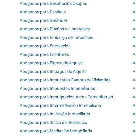
Abogados para Desahucios Okupas
A
Abogados para Desalojo
A
Abogados para Deslindes
A
Abogados para Dueños de Inmuebles
A
Abogados para Embargo de Inmuebles
A
Abogados para Enervación
A
Abogados para Escrituras
A
Abogados para Fianza de Alquiler
A
Abogados para Impagos de Alquiler
A
Abogados para Impuestos Compra de Viviendas
A
Abogados para Impuestos Inmobiliarios
A
Abogados para Impugnación Actas Comunitarias
A
Abogados para Intermediación Inmobiliaria
A
Abogados para Inversión Inmobiliaria
A
Abogados para Juicio de Desahucio
A
Abogados para Mediación Inmobiliaria
A