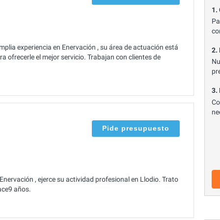
1.
Pa
co
lia experiencia en Enervación , su área de actuación está
2.
 ofrecerle el mejor servicio. Trabajan con clientes de
Nu
pr
3.
Co
ne
Pide presupuesto
nervación , ejerce su actividad profesional en Llodio. Trato
ace9 años.