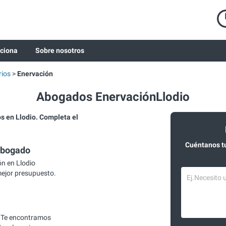
ciona
Sobre nosotros
rios
Enervación
Abogados EnervaciónLlodio
 en Llodio. Completa el
Cuéntanos t
abogado
n en Llodio
mejor presupuesto.
 Te encontramos