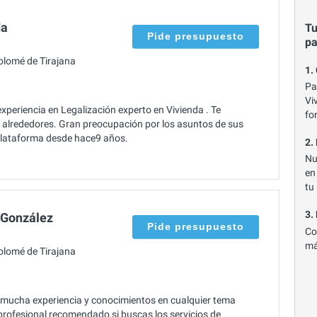
da
Tu
Pide presupuesto
p
olomé de Tirajana
1.
Pa
Vi
periencia en Legalización experto en Vivienda . Te
fo
y alrededores. Gran preocupación por los asuntos de sus
a plataforma desde hace9 años.
2.
Nu
en
tu
3.
 González
Pide presupuesto
Co
má
olomé de Tirajana
mucha experiencia y conocimientos en cualquier tema
 profesional recomendado si buscas los servicios de