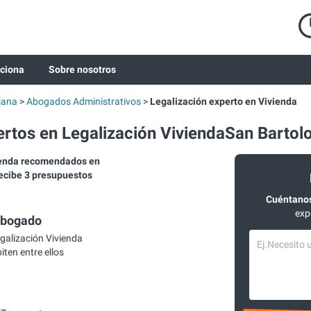
ciona
Sobre nosotros
jana
Abogados Administrativos
Legalización experto en Vivienda
tos en Legalización ViviendaSan Bartol
ienda recomendados en
recibe 3 presupuestos
Cuéntanos
exp
abogado
galización Vivienda
ten entre ellos