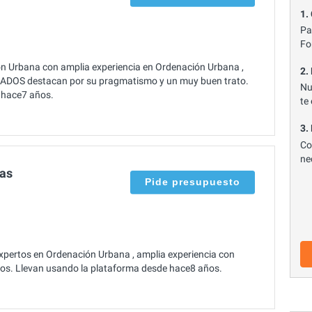
1.
Pa
Fo
rbana con amplia experiencia en Ordenación Urbana ,
2.
ADOS destacan por su pragmatismo y un muy buen trato.
Nu
e hace7 años.
te
3.
Co
ne
cas
Pide presupuesto
expertos en Ordenación Urbana , amplia experiencia con
cios. Llevan usando la plataforma desde hace8 años.