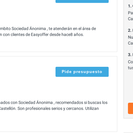
1.
Pa
Ca
mbito Sociedad Ánonima , te atenderán en el área de
2.
jan con clientes de Easyoffer desde hace8 años.
Nu
Ca
3.
Co
tu
Pide presupuesto
nados con Sociedad Ánonima , recomendados si buscas los
tellón. Son profesionales serios y cercanos. Utilizan