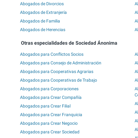
Abogados de Divorcios
A
Abogados de Extranjería
A
Abogados de Familia
A
Abogados de Herencias
A
Otras especialidades de Sociedad Ánonima
Abogados para Conflictos Socios
A
Abogados para Consejo de Administración
A
Abogados para Cooperativas Agrarias
A
Abogados para Cooperativas de Trabajo
A
Abogados para Corporaciones
A
C
Abogados para Crear Compañía
A
Abogados para Crear Filial
A
Abogados para Crear Franquicia
A
Abogados para Crear Negocio
A
Abogados para Crear Sociedad