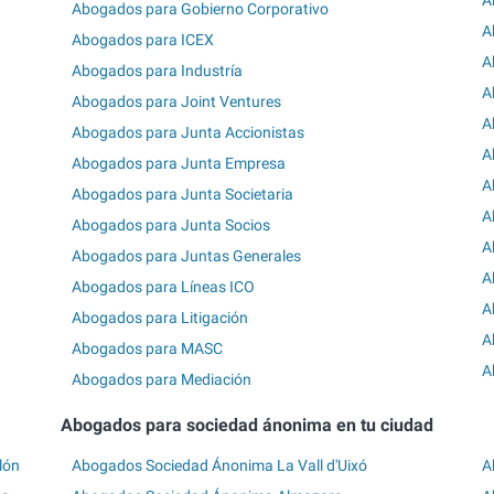
A
Abogados para Gobierno Corporativo
A
Abogados para ICEX
A
Abogados para Industría
A
Abogados para Joint Ventures
A
Abogados para Junta Accionistas
A
Abogados para Junta Empresa
A
Abogados para Junta Societaria
A
Abogados para Junta Socios
A
Abogados para Juntas Generales
A
Abogados para Líneas ICO
A
Abogados para Litigación
A
Abogados para MASC
A
Abogados para Mediación
Abogados para sociedad ánonima en tu ciudad
lón
Abogados Sociedad Ánonima La Vall d'Uixó
A