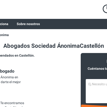
ciona
Sobre nosotros
onima
Abogados Sociedad ÁnonimaCastellón
endados en Castellón.
Cuéntanos t
abogado
 Ánonima en
 darte el mejor
 Te encontramos