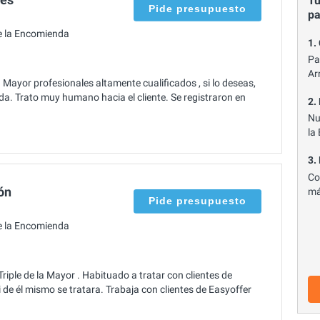
Tu
Pide presupuesto
p
e la Encomienda
1.
Pa
Ar
Mayor profesionales altamente cualificados , si lo deseas,
a. Trato muy humano hacia el cliente. Se registraron en
2.
Nu
la
3.
Co
ón
má
Pide presupuesto
e la Encomienda
iple de la Mayor . Habituado a tratar con clientes de
de él mismo se tratara. Trabaja con clientes de Easyoffer