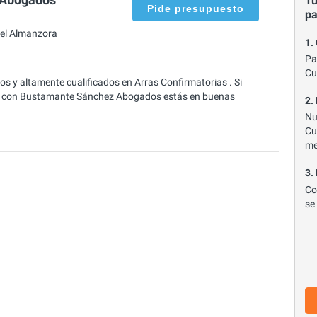
Tu
Pide presupuesto
p
el Almanzora
1.
Pa
Cu
y altamente cualificados en Arras Confirmatorias . Si
a, con Bustamante Sánchez Abogados estás en buenas
2.
Nu
Cu
me
3.
Co
se