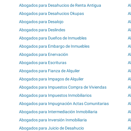
Abogados para Desahucios de Renta Antigua
A
Abogados para Desahucios Okupas
A
Abogados para Desalojo
A
Abogados para Deslindes
A
Abogados para Dueños de Inmuebles
A
Abogados para Embargo de Inmuebles
A
Abogados para Enervación
A
Abogados para Escrituras
A
Abogados para Fianza de Alquiler
A
Abogados para Impagos de Alquiler
A
Abogados para Impuestos Compra de Viviendas
A
Abogados para Impuestos Inmobiliarios
A
Abogados para Impugnación Actas Comunitarias
A
Abogados para Intermediación Inmobiliaria
A
Abogados para Inversión Inmobiliaria
A
Abogados para Juicio de Desahucio
A