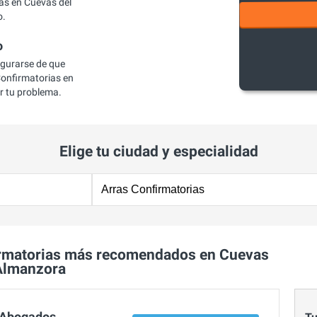
as en Cuevas del
o.
o
egurarse de que
onfirmatorias en
r tu problema.
Elige tu ciudad y especialidad
irmatorias más recomendados en Cuevas
Almanzora
 Abogados