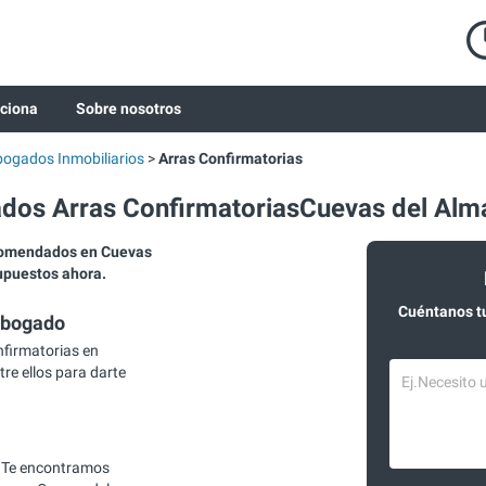
ciona
Sobre nosotros
ogados Inmobiliarios
Arras Confirmatorias
dos Arras ConfirmatoriasCuevas del Alm
comendados en Cuevas
supuestos ahora.
Cuéntanos t
abogado
firmatorias en
re ellos para darte
 Te encontramos