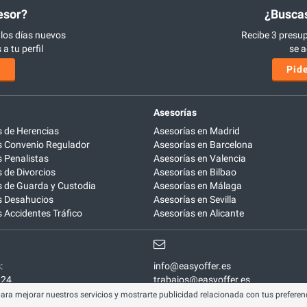
esor?
¿Buscas
 los días nuevos
Recibe 3 presup
a tu perfil
se a
s
Pide
Asesorías
 de Herencias
Asesorías en Madrid
 Convenio Regulador
Asesorías en Barcelona
 Penalistas
Asesorías en Valencia
de Divorcios
Asesorías en Bilbao
 de Guarda y Custodia
Asesorías en Málaga
 Desahucios
Asesorías en Sevilla
Accidentes Tráfico
Asesorías en Alicante
:
info@easyoffer.es
924
trabajos@easyoffer.es
para mejorar nuestros servicios y mostrarte publicidad relacionada con tus preferenc