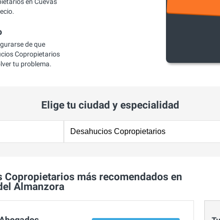
ietarios en Cuevas
ecio.
o
egurarse de que
ios Copropietarios
lver tu problema.
Elige tu ciudad y especialidad
s Copropietarios más recomendados en
del Almanzora
 Abogados