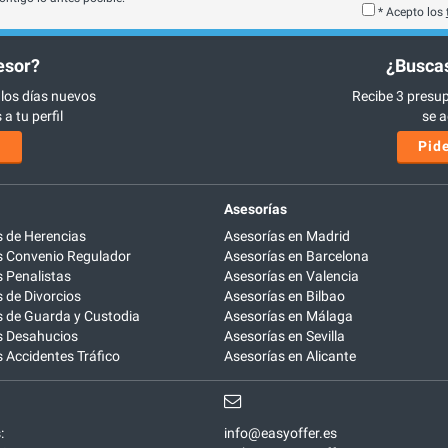
* Acepto los
esor?
¿Buscas
 los días nuevos
Recibe 3 presup
a tu perfil
se a
s
Pide
Asesorías
 de Herencias
Asesorías en Madrid
 Convenio Regulador
Asesorías en Barcelona
 Penalistas
Asesorías en Valencia
de Divorcios
Asesorías en Bilbao
 de Guarda y Custodia
Asesorías en Málaga
 Desahucios
Asesorías en Sevilla
Accidentes Tráfico
Asesorías en Alicante
:
info@easyoffer.es