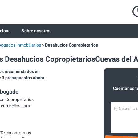
ciona
Sobre nosotros
ogados Inmobiliarios
Desahucios Copropietarios
 Desahucios CopropietariosCuevas del 
ios recomendados en
e 3 presupuestos ahora.
Cuéntanos t
abogado
os Copropietarios
entre ellos para
 Te encontramos