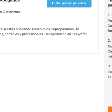
Tu
Pide presupuesto
p
el Almanzora
1.
Pa
Co
si estás buscando Desahucios Copropietarios , te
fo
s, cordiales y profesionales. Se registraron en Easyoffer
2.
Nu
Cu
me
3.
Co
se