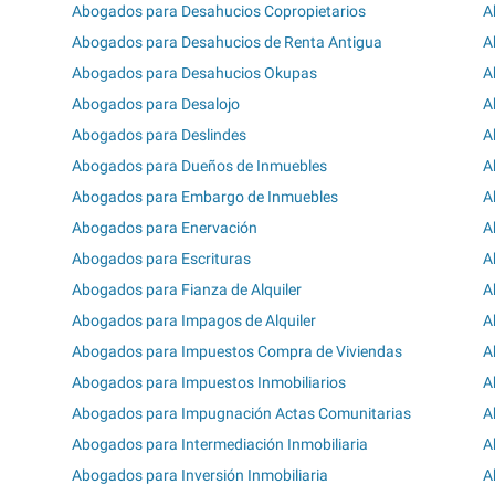
Abogados para Desahucios Copropietarios
A
Abogados para Desahucios de Renta Antigua
A
Abogados para Desahucios Okupas
A
Abogados para Desalojo
A
Abogados para Deslindes
A
Abogados para Dueños de Inmuebles
A
Abogados para Embargo de Inmuebles
A
Abogados para Enervación
A
Abogados para Escrituras
A
Abogados para Fianza de Alquiler
A
Abogados para Impagos de Alquiler
A
Abogados para Impuestos Compra de Viviendas
A
Abogados para Impuestos Inmobiliarios
A
Abogados para Impugnación Actas Comunitarias
A
Abogados para Intermediación Inmobiliaria
A
Abogados para Inversión Inmobiliaria
A