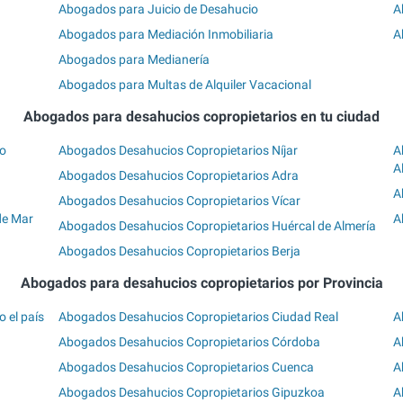
Abogados para Juicio de Desahucio
A
Abogados para Mediación Inmobiliaria
A
Abogados para Medianería
Abogados para Multas de Alquiler Vacacional
Abogados para desahucios copropietarios en tu ciudad
do
Abogados Desahucios Copropietarios Níjar
A
A
Abogados Desahucios Copropietarios Adra
A
Abogados Desahucios Copropietarios Vícar
de Mar
A
Abogados Desahucios Copropietarios Huércal de Almería
Abogados Desahucios Copropietarios Berja
Abogados para desahucios copropietarios por Provincia
 el país
Abogados Desahucios Copropietarios Ciudad Real
A
Abogados Desahucios Copropietarios Córdoba
A
Abogados Desahucios Copropietarios Cuenca
A
Abogados Desahucios Copropietarios Gipuzkoa
A