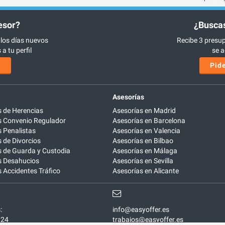
esor?
¿Buscas
 los días nuevos
Recibe 3 presup
a tu perfil
se a
s
Pide
Asesorías
 de Herencias
Asesorías en Madrid
 Convenio Regulador
Asesorías en Barcelona
 Penalistas
Asesorías en Valencia
de Divorcios
Asesorías en Bilbao
 de Guarda y Custodia
Asesorías en Málaga
 Desahucios
Asesorías en Sevilla
Accidentes Tráfico
Asesorías en Alicante
:
info@easyoffer.es
924
trabajos@easyoffer.es