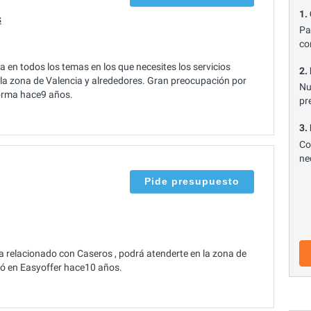
1.
s
Pa
co
en todos los temas en los que necesites los servicios
2.
 la zona de Valencia y alrededores. Gran preocupación por
Nu
aforma hace9 años.
pr
3.
Co
ne
Pide presupuesto
relacionado con Caseros , podrá atenderte en la zona de
tró en Easyoffer hace10 años.