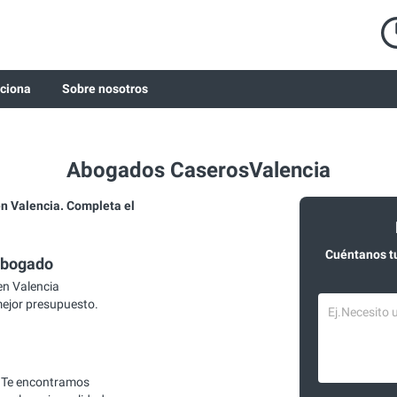
ciona
Sobre nosotros
Abogados CaserosValencia
 Valencia. Completa el
Cuéntanos t
abogado
n Valencia
mejor presupuesto.
 Te encontramos