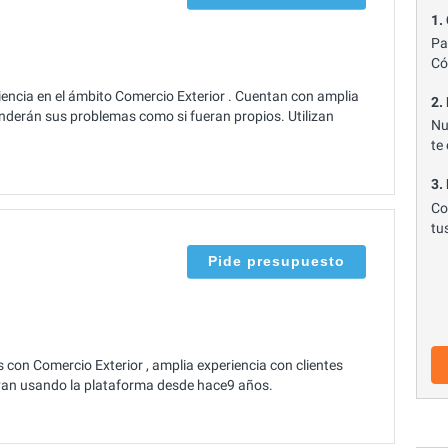
1.
Pa
Có
iencia en el ámbito Comercio Exterior . Cuentan con amplia
2.
enderán sus problemas como si fueran propios. Utilizan
Nu
te
3.
Co
tu
Pide presupuesto
 con Comercio Exterior , amplia experiencia con clientes
evan usando la plataforma desde hace9 años.