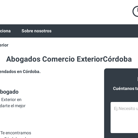
ciona
Sobre nosotros
rior
Abogados Comercio ExteriorCórdoba
endados en Córdoba.
Cuéntanos t
abogado
Exterior en
darte el mejor
 Te encontramos