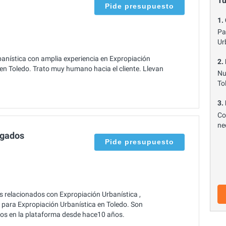
Tu
Pide presupuesto
1.
Pa
Ur
anística con amplia experiencia en Expropiación
2.
e en Toledo. Trato muy humano hacia el cliente. Llevan
Nu
To
3.
Co
ne
ogados
Pide presupuesto
s relacionados con Expropiación Urbanística ,
para Expropiación Urbanística en Toledo. Son
cios en la plataforma desde hace10 años.