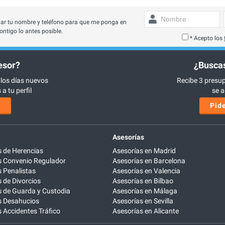
ar tu nombre y teléfono para que me ponga en
ontigo lo antes posible.
* Acepto los
esor?
¿Buscas
 los días nuevos
Recibe 3 presup
a tu perfil
se a
s
Pide
Asesorías
 de Herencias
Asesorías en Madrid
 Convenio Regulador
Asesorías en Barcelona
 Penalistas
Asesorías en Valencia
de Divorcios
Asesorías en Bilbao
 de Guarda y Custodia
Asesorías en Málaga
 Desahucios
Asesorías en Sevilla
Accidentes Tráfico
Asesorías en Alicante