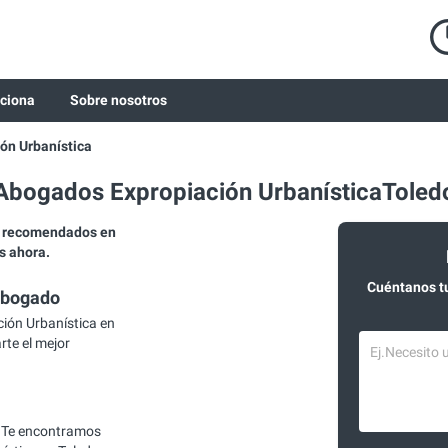
ciona
Sobre nosotros
ón Urbanística
Abogados Expropiación UrbanísticaToled
a recomendados en
s ahora.
Cuéntanos t
abogado
ión Urbanística en
rte el mejor
 Te encontramos