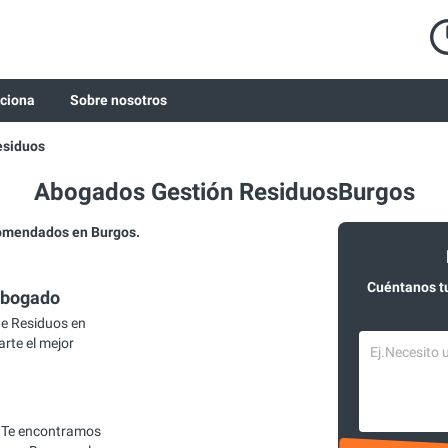
ciona
Sobre nosotros
esiduos
Abogados Gestión ResiduosBurgos
omendados en Burgos.
Cuéntanos t
abogado
e Residuos en
rte el mejor
 Te encontramos