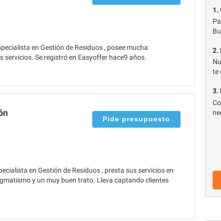
1.
Pa
Bu
pecialista en Gestión de Residuos , posee mucha
2.
s servicios. Se registró en Easyoffer hace9 años.
Nu
te
3.
Co
ón
ne
Pide presupuesto
cialista en Gestión de Residuos , presta sus servicios en
gmatismo y un muy buen trato. Lleva captando clientes