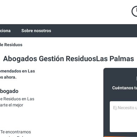
ciona
Sobre nosotros
de Residuos
Abogados Gestión ResiduosLas Palmas
comendados en Las
os ahora.
Cuéntanos t
abogado
e Residuos en Las
arte el mejor
 Te encontramos