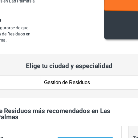
s en Las Palmas a
o
egurarse de que
 de Residuos en
ema.
Elige tu ciudad y especialidad
de Residuos más recomendados en Las
Palmas
da