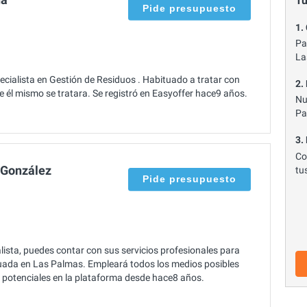
Tu
Pide presupuesto
1.
Pa
La
cialista en Gestión de Residuos . Habituado a tratar con
2.
e él mismo se tratara. Se registró en Easyoffer hace9 años.
Nu
Pa
3.
Co
 González
tu
Pide presupuesto
ista, puedes contar con sus servicios profesionales para
ituada en Las Palmas. Empleará todos los medios posibles
es potenciales en la plataforma desde hace8 años.