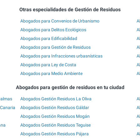
Otras especialidades de Gestión de Residuos
Abogados para Convenios de Urbanismo
A
Abogados para Delitos Ecológicos
A
Abogados para Edificabilidad
A
Abogados para Gestión de Residuos
A
Abogados para Infracciones urbasnísticas
A
Abogados para Ley de Costa
A
Abogados para Medio Ambiente
A
Abogados para gestión de residuos en tu ciudad
Palmas
Abogados Gestión Residuos La Oliva
A
 Canaria
Abogados Gestión Residuos Gáldar
A
Abogados Gestión Residuos Mogán
A
ana
Abogados Gestión Residuos Teguise
A
Abogados Gestión Residuos Pájara
A