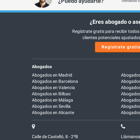
¿Puedo ayudarte?
contacto c
¿Eres abogado o as
Regístrate gratis para recibir todos
clientes potenciales ajustados 
Regístrate grati
Abogados
Abogados en Madrid
Abogados
Abogados en Barcelona
Abogados
Abogados en Valencia
Abogados
Abogados en Bilbao
Abogados 
Abogados en Málaga
Abogados
Abogados en Sevilla
Abogados
Abogados en Alicante
Abogados 
Calle de Castelló, 8 - 2ºB
Llámanos