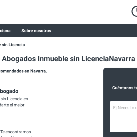
ciona
Sobre nosotros
 sin Licencia
Abogados Inmueble sin LicenciaNavarra
ecomendados en Navarra.
Cuéntanos t
abogado
in Licencia en
arte el mejor
 Te encontramos