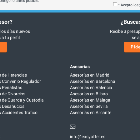
ontigo lo antes posible.
* Acepto los
esor?
¿Buscas
 los días nuevos
Recibe 3 presup
a tu perfil
se a
s
Pide
Asesorías
 de Herencias
Asesorías en Madrid
 Convenio Regulador
Asesorías en Barcelona
 Penalistas
Asesorías en Valencia
de Divorcios
Asesorías en Bilbao
 de Guarda y Custodia
Asesorías en Málaga
 Desahucios
Asesorías en Sevilla
Accidentes Tráfico
Asesorías en Alicante
:
info@easyoffer.es