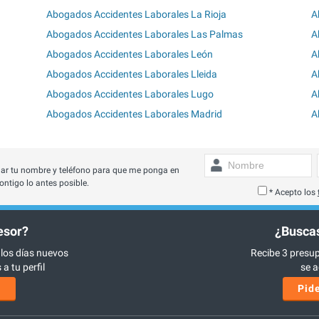
Abogados Accidentes Laborales La Rioja
A
Abogados Accidentes Laborales Las Palmas
A
Abogados Accidentes Laborales León
A
Abogados Accidentes Laborales Lleida
A
Abogados Accidentes Laborales Lugo
A
Abogados Accidentes Laborales Madrid
A
ar tu nombre y teléfono para que me ponga en
ontigo lo antes posible.
* Acepto los
esor?
¿Buscas
 los días nuevos
Recibe 3 presup
a tu perfil
se a
s
Pide