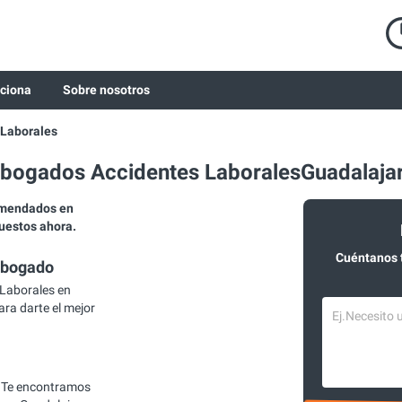
ciona
Sobre nosotros
 Laborales
bogados Accidentes LaboralesGuadalaja
omendados en
puestos ahora.
Cuéntanos 
abogado
Laborales en
ara darte el mejor
 Te encontramos