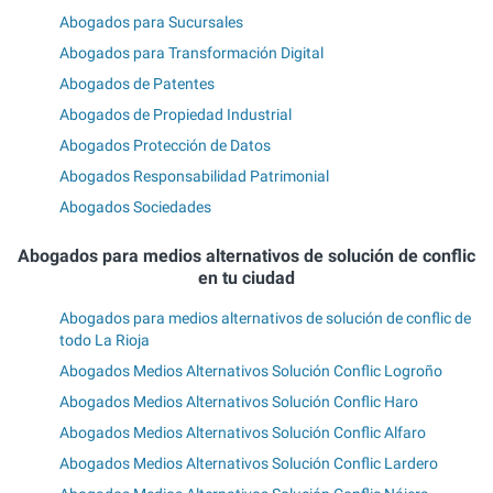
Abogados para Sucursales
Abogados para Transformación Digital
Abogados de Patentes
Abogados de Propiedad Industrial
Abogados Protección de Datos
Abogados Responsabilidad Patrimonial
Abogados Sociedades
Abogados para medios alternativos de solución de conflic
en tu ciudad
Abogados para medios alternativos de solución de conflic de
todo La Rioja
Abogados Medios Alternativos Solución Conflic Logroño
Abogados Medios Alternativos Solución Conflic Haro
Abogados Medios Alternativos Solución Conflic Alfaro
Abogados Medios Alternativos Solución Conflic Lardero