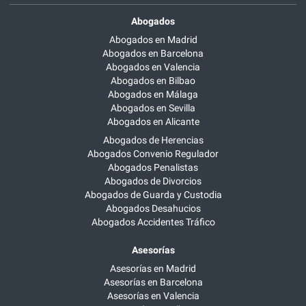
Abogados
Abogados en Madrid
Abogados en Barcelona
Abogados en Valencia
Abogados en Bilbao
Abogados en Málaga
Abogados en Sevilla
Abogados en Alicante
Abogados de Herencias
Abogados Convenio Regulador
Abogados Penalistas
Abogados de Divorcios
Abogados de Guarda y Custodia
Abogados Desahucios
Abogados Accidentes Tráfico
Asesorías
Asesorías en Madrid
Asesorías en Barcelona
Asesorías en Valencia