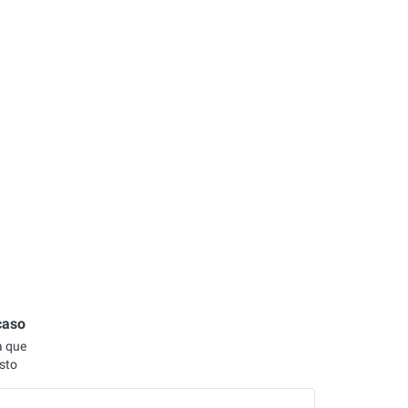
caso
a que
sto