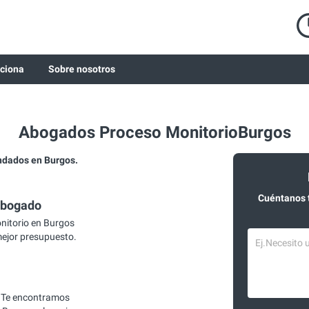
ciona
Sobre nosotros
Abogados Proceso MonitorioBurgos
ndados en Burgos.
Cuéntanos 
abogado
itorio en Burgos
mejor presupuesto.
 Te encontramos