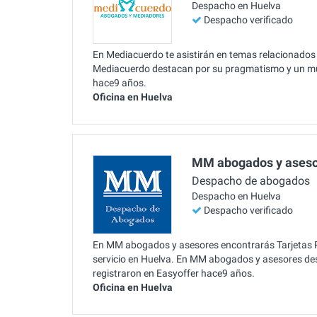
Despacho en Huelva
Despacho verificado
En Mediacuerdo te asistirán en temas relacionados c
Mediacuerdo destacan por su pragmatismo y un muy
hace9 años.
Oficina en Huelva
MM abogados y ases
Despacho de abogados
Despacho en Huelva
Despacho verificado
En MM abogados y asesores encontrarás Tarjetas Re
servicio en Huelva. En MM abogados y asesores de
registraron en Easyoffer hace9 años.
Oficina en Huelva