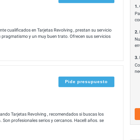
1.
Pa
co
e cualificados en Tarjetas Revolving , prestan su servicio
2.
 pragmatismo y un muy buen trato. Ofrecen sus servicios
Nu
en
3.
Co
ne
Pide presupuesto
ndo Tarjetas Revolving , recomendados si buscas los
. Son profesionales serios y cercanos. Hace8 años. se