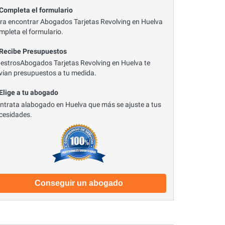
 Completa el formulario
ra encontrar Abogados Tarjetas Revolving en Huelva
mpleta el formulario.
 Recibe Presupuestos
estrosAbogados Tarjetas Revolving en Huelva te
vían presupuestos a tu medida.
 Elige a tu abogado
ntrata alabogado en Huelva que más se ajuste a tus
cesidades.
Conseguir un abogado