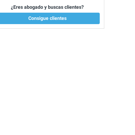
¿Eres abogado y buscas clientes?
Consigue clientes