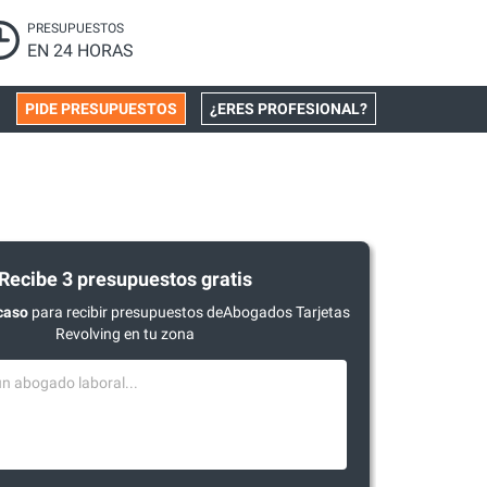
PRESUPUESTOS
EN 24 HORAS
PIDE PRESUPUESTOS
¿ERES PROFESIONAL?
Recibe 3 presupuestos gratis
caso
para recibir presupuestos deAbogados Tarjetas
Revolving en tu zona