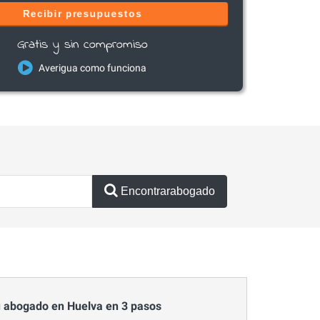
Recibir presupuestos
Gratis y sin compromiso
Averigua como funciona
Encontrarabogado
 abogado en Huelva en 3 pasos