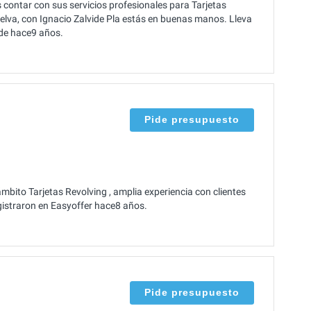
 contar con sus servicios profesionales para Tarjetas
elva, con Ignacio Zalvide Pla estás en buenas manos. Lleva
sde hace9 años.
Pide presupuesto
mbito Tarjetas Revolving , amplia experiencia con clientes
egistraron en Easyoffer hace8 años.
Pide presupuesto