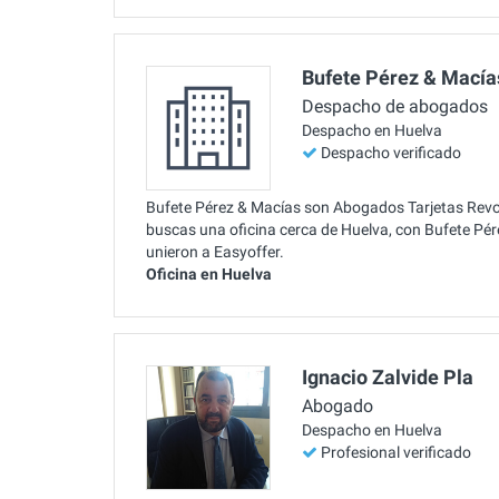
Bufete Pérez & Macía
Despacho de abogados
Despacho en Huelva
Despacho verificado
Bufete Pérez & Macías son Abogados Tarjetas Revolv
buscas una oficina cerca de Huelva, con Bufete P
unieron a Easyoffer.
Oficina en Huelva
Ignacio Zalvide Pla
Abogado
Despacho en Huelva
Profesional verificado