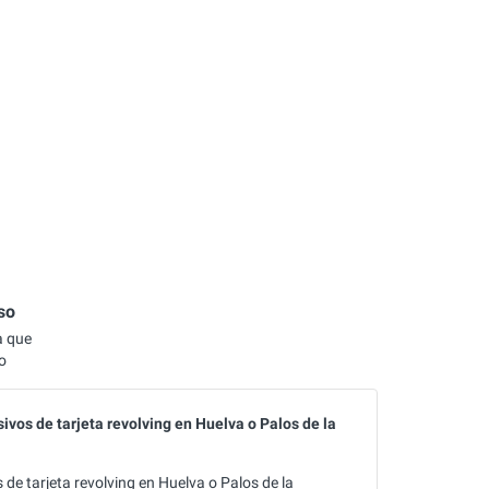
so
a que
o
vos de tarjeta revolving en Huelva o Palos de la
de tarjeta revolving en Huelva o Palos de la