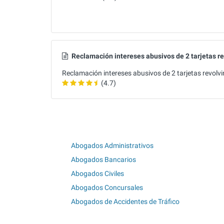
Reclamación intereses abusivos de 2 tarjetas r
Reclamación intereses abusivos de 2 tarjetas revolv
(4.7)
Abogados Administrativos
Abogados Bancarios
Abogados Civiles
Abogados Concursales
Abogados de Accidentes de Tráfico