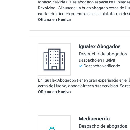
Ignacio Zalvide Pla es abogado especialista, puedes
Revolving . Si buscas un buen abogado cerca de Hu
captando clientes potenciales en la plataforma de
Oficina en Huelva
Igualex Abogados
Despacho de abogados
Despacho en Huelva
Despacho verificado
En Igualex Abogados tienen gran experiencia en el á
cerca de Huelva, donde ofrecen sus servicios. Se r
Oficina en Huelva
Mediacuerdo
Despacho de abogados