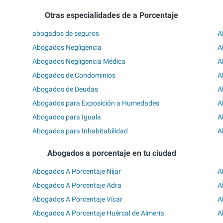
Otras especialidades de a Porcentaje
abogados de seguros
A
Abogados Negligencia
A
Abogados Negligencia Médica
A
Abogados de Condominios
A
Abogados de Deudas
A
Abogados para Exposición a Humedades
A
Abogados para Iguala
A
Abogados para Inhabitabilidad
A
Abogados a porcentaje en tu ciudad
Abogados A Porcentaje Níjar
A
Abogados A Porcentaje Adra
A
Abogados A Porcentaje Vícar
A
Abogados A Porcentaje Huércal de Almería
A