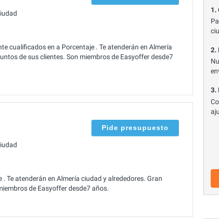
1.
ciudad
Pa
ci
te cualificados en a Porcentaje . Te atenderán en Almería
2.
suntos de sus clientes. Son miembros de Easyoffer desde7
Nu
en
3.
Co
aj
Pide presupuesto
ciudad
. Te atenderán en Almería ciudad y alrededores. Gran
 miembros de Easyoffer desde7 años.