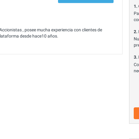
1.
Pa
co
Accionistas , posee mucha experiencia con clientes de
2.
 plataforma desde hace10 años.
Nu
pr
3.
Co
ne