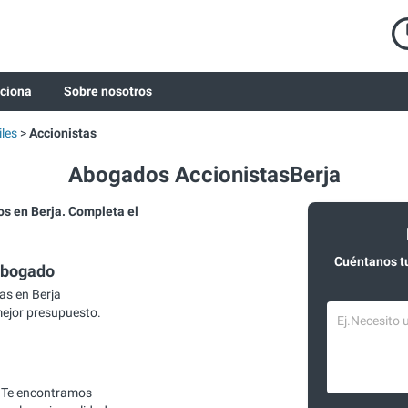
ciona
Sobre nosotros
les
Accionistas
Abogados AccionistasBerja
 en Berja. Completa el
Cuéntanos t
abogado
as en Berja
mejor presupuesto.
 Te encontramos