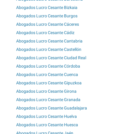
Abogados Lucro Cesante Bizkaia
Abogados Lucro Cesante Burgos
Abogados Lucro Cesante Cáceres
Abogados Lucro Cesante Cádiz
Abogados Lucro Cesante Cantabria
Abogados Lucro Cesante Castellón
Abogados Lucro Cesante Ciudad Real
Abogados Lucro Cesante Córdoba
Abogados Lucro Cesante Cuenca
Abogados Lucro Cesante Gipuzkoa
Abogados Lucro Cesante Girona
Abogados Lucro Cesante Granada
Abogados Lucro Cesante Guadalajara
Abogados Lucro Cesante Huelva
Abogados Lucro Cesante Huesca
Abogados Lucro Cesante Jaén