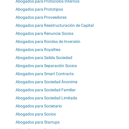
Abogados para Protocolos Internos
Abogados para Prototipos
Abogados para Proveedores
Abogados para Reestructuración de Capital
Abogados para Renuncia Socios
Abogados para Rondas de Inversión
Abogados para Royalties
Abogados para Salida Sociedad
Abogados para Separación Socios
Abogados para Smart Contracts
Abogados para Sociedad Ánonima
Abogados para Sociedad Familiar
Abogados para Sociedad Limitada
Abogados para Societario
Abogados para Socios
Abogados para Startups