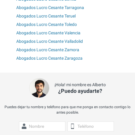
Abogados Lucro Cesante Tarragona
Abogados Lucro Cesante Teruel
Abogados Lucro Cesante Toledo
Abogados Lucro Cesante Valencia
Abogados Lucro Cesante Valladolid
Abogados Lucro Cesante Zamora
Abogados Lucro Cesante Zaragoza
¡Hola! mi nombre es Alberto
¿Puedo ayudarte?
Puedes dejar tu nombre y teléfono para que me ponga en contacto contigo lo
antes posible.