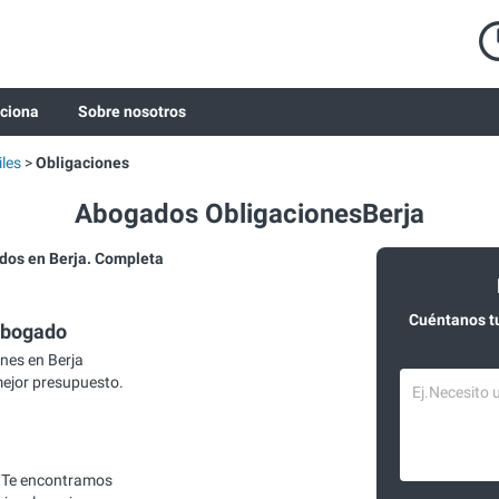
ciona
Sobre nosotros
les
Obligaciones
Abogados ObligacionesBerja
os en Berja. Completa
Cuéntanos t
abogado
nes en Berja
mejor presupuesto.
 Te encontramos