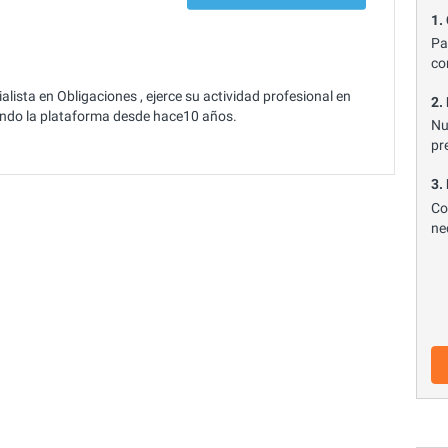
1.
Pa
co
ista en Obligaciones , ejerce su actividad profesional en
2.
sando la plataforma desde hace10 años.
Nu
pr
3.
Co
ne