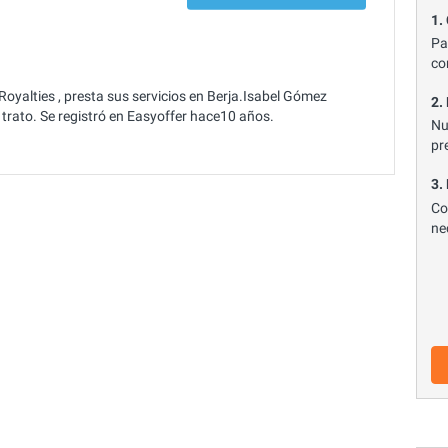
1.
Pa
co
oyalties , presta sus servicios en Berja.Isabel Gómez
2.
rato. Se registró en Easyoffer hace10 años.
Nu
pr
3.
Co
ne