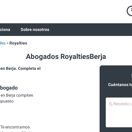
ciona
Sobre nosotros
les
Royalties
Abogados RoyaltiesBerja
n Berja. Completa el
Cuéntanos t
abogado
 en Berja compiten
supuesto.
 Te encontramos