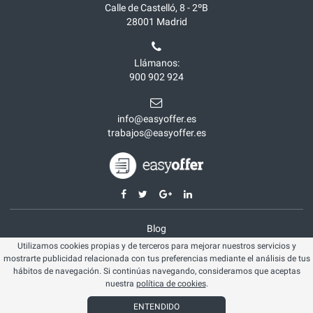
Calle de Castelló, 8 - 2ºB
28001
Madrid
Llámanos:
900 902 924
info@easyoffer.es
trabajos@easyoffer.es
Blog
Utilizamos cookies propias y de terceros para mejorar nuestros servicios y
Opiniones
mostrarte publicidad relacionada con tus preferencias mediante el análisis de tus
Aviso legal
hábitos de navegación. Si continúas navegando, consideramos que aceptas
nuestra
política de cookies
.
Política cookies
ENTENDIDO
© Easyoffer 2026. Todos los derechos reservados