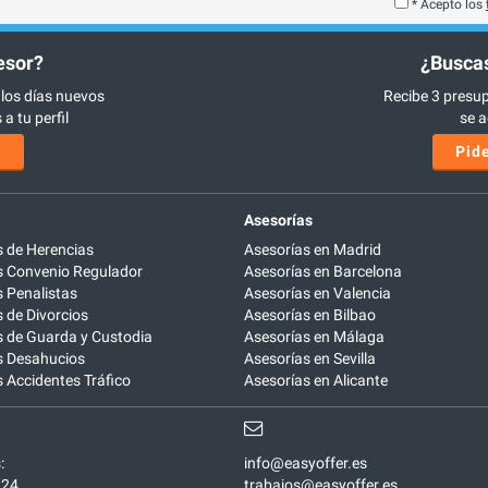
* Acepto los
esor?
¿Buscas
 los días nuevos
Recibe 3 presup
a tu perfil
se a
s
Pide
Asesorías
 de Herencias
Asesorías en Madrid
 Convenio Regulador
Asesorías en Barcelona
 Penalistas
Asesorías en Valencia
de Divorcios
Asesorías en Bilbao
 de Guarda y Custodia
Asesorías en Málaga
 Desahucios
Asesorías en Sevilla
Accidentes Tráfico
Asesorías en Alicante
:
info@easyoffer.es
924
trabajos@easyoffer.es