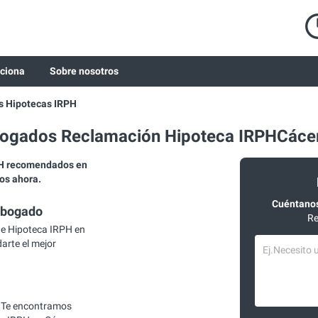
ciona
Sobre nosotros
 Hipotecas IRPH
ogados Reclamación Hipoteca IRPHCáce
PH recomendados en
os ahora.
Cuéntanos
abogado
Re
e Hipoteca IRPH en
arte el mejor
 Te encontramos