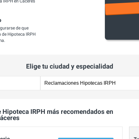
a IRPH en Cáceres
o
egurarse de que
 de Hipoteca IRPH
ma.
Elige tu ciudad y especialidad
e Hipoteca IRPH más recomendados en
áceres
orio