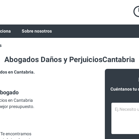
ciona
Sobre nosotros
s
Abogados Daños y PerjuiciosCantabria
dos en Cantabria.
Cuéntanos tu 
abogado
cios en Cantabria
mejor presupuesto.
 Te encontramos