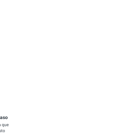
caso
a que
sto