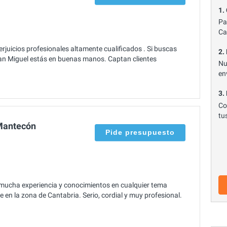
1.
Pa
Ca
rjuicios profesionales altamente cualificados . Si buscas
2.
San Miguel estás en buenas manos. Captan clientes
Nu
en
3.
Co
tu
Mantecón
Pide presupuesto
ucha experiencia y conocimientos en cualquier tema
 en la zona de Cantabria. Serio, cordial y muy profesional.