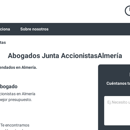
ciona
Sobre nosotros
tas
Abogados Junta AccionistasAlmería
endados en Almería.
Cuéntanos t
abogado
ionistas en Almería
mejor presupuesto.
 Te encontramos