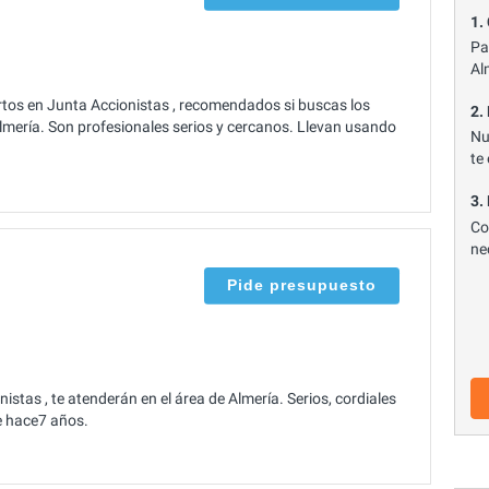
1.
Pa
Al
rtos en Junta Accionistas , recomendados si buscas los
2.
lmería. Son profesionales serios y cercanos. Llevan usando
Nu
te
3.
Co
ne
Pide presupuesto
tas , te atenderán en el área de Almería. Serios, cordiales
e hace7 años.