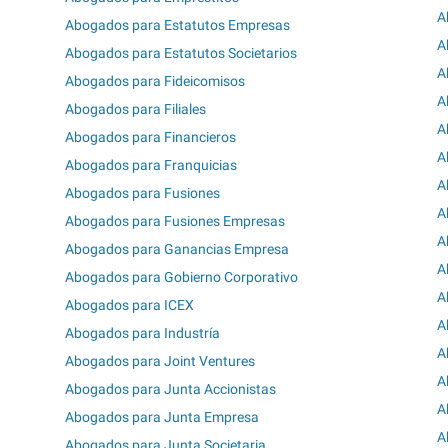
A
Abogados para Estatutos Empresas
A
Abogados para Estatutos Societarios
A
Abogados para Fideicomisos
A
Abogados para Filiales
A
Abogados para Financieros
A
Abogados para Franquicias
A
Abogados para Fusiones
A
Abogados para Fusiones Empresas
A
Abogados para Ganancias Empresa
A
Abogados para Gobierno Corporativo
A
Abogados para ICEX
A
Abogados para Industría
A
Abogados para Joint Ventures
A
Abogados para Junta Accionistas
A
Abogados para Junta Empresa
A
Abogados para Junta Societaria