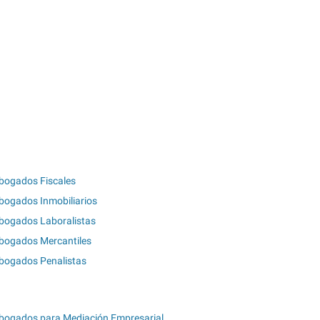
bogados Fiscales
bogados Inmobiliarios
bogados Laboralistas
bogados Mercantiles
bogados Penalistas
bogados para Mediación Empresarial