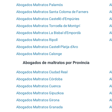
Abogados Maltratos Palamós
A
Abogados Maltratos Santa Coloma de Farners
A
Abogados Maltratos Castelló d'Empúries
A
Abogados Maltratos Torroella de Montgrí
A
Abogados Maltratos La Bisbal d'Empordà
A
Abogados Maltratos Ripoll
A
Abogados Maltratos Castell-Platja d'Aro
Abogados Maltratos Calonge
Abogados de maltratos por Provincia
Abogados Maltratos Ciudad Real
A
Abogados Maltratos Córdoba
A
Abogados Maltratos Cuenca
A
Abogados Maltratos Gipuzkoa
A
Abogados Maltratos Girona
A
Abogados Maltratos Granada
A