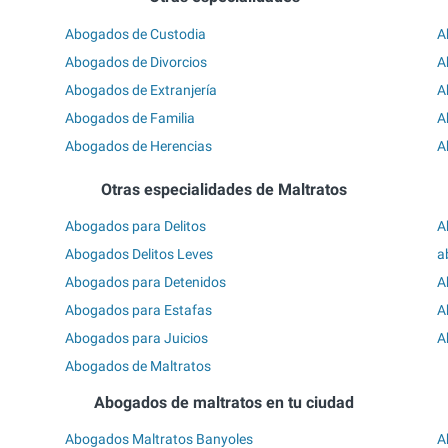
Abogados de Custodia
A
Abogados de Divorcios
A
Abogados de Extranjería
A
Abogados de Familia
A
Abogados de Herencias
A
Otras especialidades de Maltratos
Abogados para Delitos
A
Abogados Delitos Leves
a
Abogados para Detenidos
A
Abogados para Estafas
A
Abogados para Juicios
A
Abogados de Maltratos
Abogados de maltratos en tu ciudad
Abogados Maltratos Banyoles
A