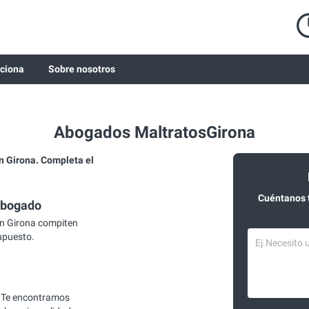
ciona
Sobre nosotros
Abogados MaltratosGirona
 Girona. Completa el
Cuéntanos 
abogado
n Girona compiten
supuesto.
 Te encontramos