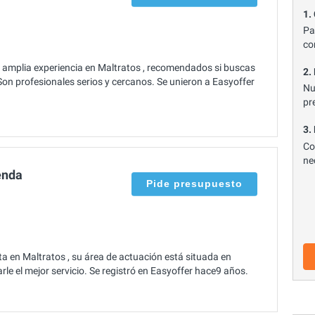
1.
Pa
co
mplia experiencia en Maltratos , recomendados si buscas
2.
Son profesionales serios y cercanos. Se unieron a Easyoffer
Nu
pr
3.
Co
ne
enda
Pide presupuesto
 en Maltratos , su área de actuación está situada en
le el mejor servicio. Se registró en Easyoffer hace9 años.