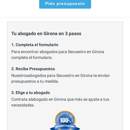
Pide presupuesto
Tu abogado en Girona en 3 pasos
1. Completa el formulario
Para encontrar abogados para Secuestro en Girona
completa el formulario.
2. Recibe Presupuestos
Nuestrosabogados para Secuestro en Girona te envían
presupuestos a tu medida.
3. Elige a tu abogado
Contrata alabogado en Girona que más se ajuste a tus
necesidades.