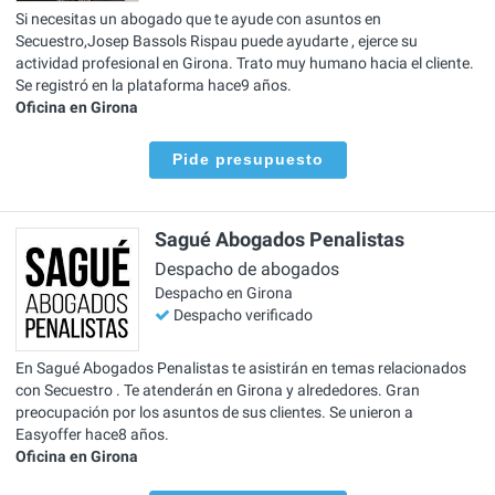
Si necesitas un abogado que te ayude con asuntos en
Secuestro,Josep Bassols Rispau puede ayudarte , ejerce su
actividad profesional en Girona. Trato muy humano hacia el cliente.
Se registró en la plataforma hace9 años.
Oficina en Girona
Pide presupuesto
Sagué Abogados Penalistas
Despacho de abogados
Despacho en Girona
Despacho verificado
En Sagué Abogados Penalistas te asistirán en temas relacionados
con Secuestro . Te atenderán en Girona y alrededores. Gran
preocupación por los asuntos de sus clientes. Se unieron a
Easyoffer hace8 años.
Oficina en Girona