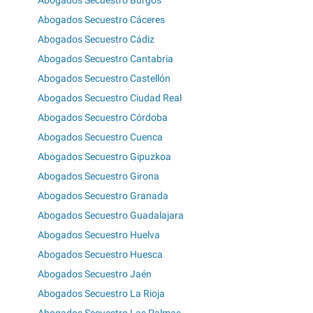
Abogados Secuestro Cáceres
Abogados Secuestro Cádiz
Abogados Secuestro Cantabria
Abogados Secuestro Castellón
Abogados Secuestro Ciudad Real
Abogados Secuestro Córdoba
Abogados Secuestro Cuenca
Abogados Secuestro Gipuzkoa
Abogados Secuestro Girona
Abogados Secuestro Granada
Abogados Secuestro Guadalajara
Abogados Secuestro Huelva
Abogados Secuestro Huesca
Abogados Secuestro Jaén
Abogados Secuestro La Rioja
Abogados Secuestro Las Palmas