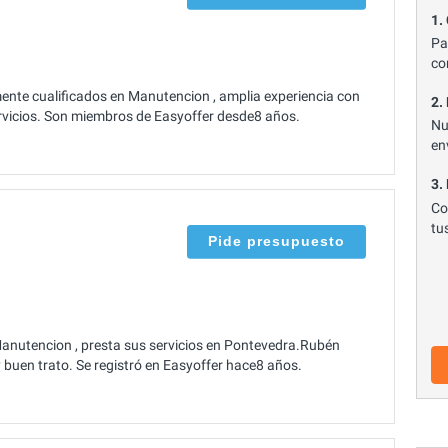
1.
Pa
co
nte cualificados en Manutencion , amplia experiencia con
2.
ervicios. Son miembros de Easyoffer desde8 años.
Nu
en
3.
Co
tu
Pide presupuesto
Manutencion , presta sus servicios en Pontevedra.Rubén
buen trato. Se registró en Easyoffer hace8 años.