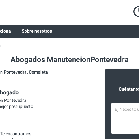
ciona
Sobre nosotros
n
Abogados ManutencionPontevedra
n Pontevedra. Completa
Cuéntanos
abogado
en Pontevedra
mejor presupuesto.
 Te encontramos