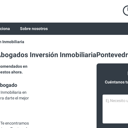
ciona
Sobre nosotros
n Inmobiliaria
bogados Inversión InmobiliariaPonteved
ecomendados en
uestos ahora.
Cuéntanos t
abogado
Inmobiliaria en
ra darte el mejor
 Te encontramos