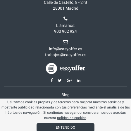
Calle de Castelló, 8 - 2ºB
28001
Madrid
Llámanos:
900 902 924
info@easyoffer.es
trabajos@easyoffer.es
Blog
Utilizamos cookies propias y de terceros para mejorar nuestros servicios y
Opiniones
mostrarte publicidad relacionada con tus preferencias mediante el análisis de tus
Aviso legal
hábitos de navegación. Si continúas navegando, consideramos que aceptas
nuestra
política de cookies
.
Política cookies
ENTENDIDO
© Easyoffer 2026. Todos los derechos reservados