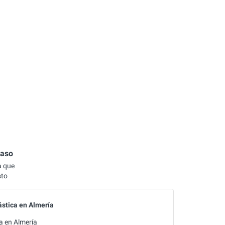
caso
a que
sto
ástica en Almería
a en Almería