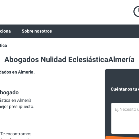
ciona
Sobre nosotros
tica
Abogados Nulidad EclesiásticaAlmería
dados en Almería.
Cuéntanos tu 
abogado
stica en Almería
mejor presupuesto.
 Te encontramos