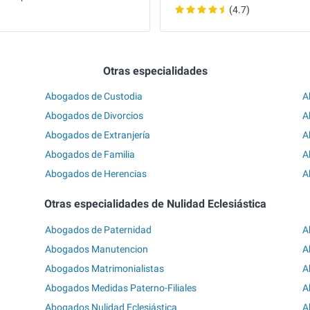
(4.7)
Otras especialidades
Abogados de Custodia
A
Abogados de Divorcios
A
Abogados de Extranjería
A
Abogados de Familia
A
Abogados de Herencias
A
Otras especialidades de Nulidad Eclesiástica
Abogados de Paternidad
A
Abogados Manutencion
A
Abogados Matrimonialistas
A
Abogados Medidas Paterno-Filiales
A
Abogados Nulidad Eclesiástica
A