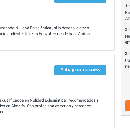
1.
Pa
Al
cando Nulidad Eclesiástica , si lo deseas, ejercen
2.
a el cliente. Utilizan Easyoffer desde hace7 años.
Nu
en
3.
Co
ne
Pide presupuesto
cualificados en Nulidad Eclesiástica , recomendados si
ica en Almería. Son profesionales serios y cercanos.
os.