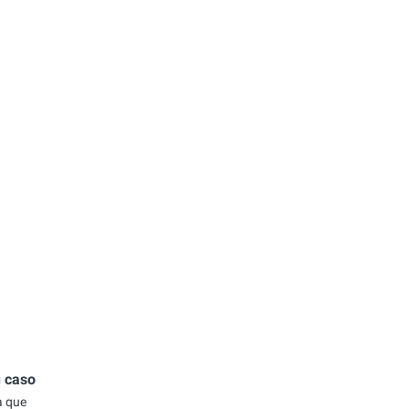
u caso
a que