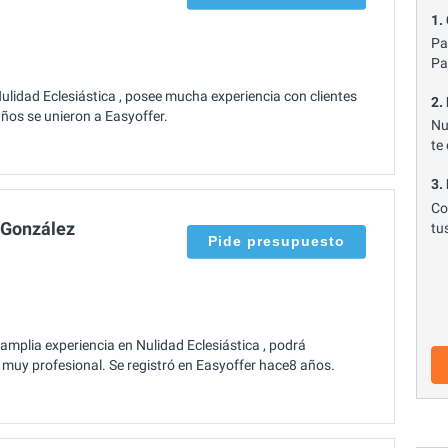
1.
Pa
Pa
lidad Eclesiástica , posee mucha experiencia con clientes
2.
ños se unieron a Easyoffer.
Nu
te
3.
Co
 González
tu
Pide presupuesto
mplia experiencia en Nulidad Eclesiástica , podrá
y muy profesional. Se registró en Easyoffer hace8 años.