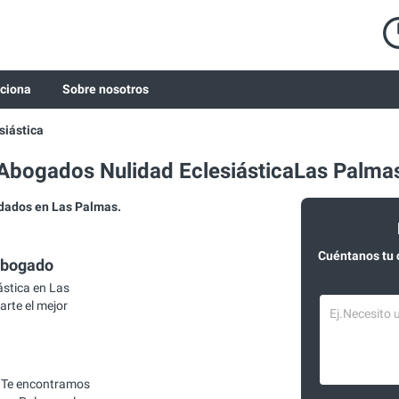
ciona
Sobre nosotros
siástica
Abogados Nulidad EclesiásticaLas Palma
dados en Las Palmas.
Cuéntanos tu 
abogado
stica en Las
arte el mejor
 Te encontramos