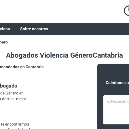
ciona
Sobre nosotros
nero
Abogados Violencia GéneroCantabria
omendados en Cantabria.
Cuéntanos t
abogado
 de Género en
 darte el mejor
 Te encontramos