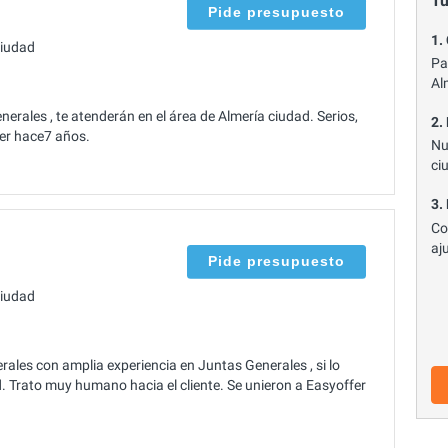
Tu
Pide presupuesto
1.
ciudad
Pa
Al
rales , te atenderán en el área de Almería ciudad. Serios,
2.
fer hace7 años.
Nu
ci
3.
Co
aj
Pide presupuesto
ciudad
es con amplia experiencia en Juntas Generales , si lo
. Trato muy humano hacia el cliente. Se unieron a Easyoffer