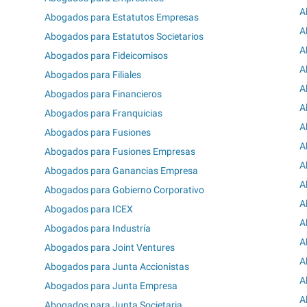
A
Abogados para Estatutos Empresas
A
Abogados para Estatutos Societarios
A
Abogados para Fideicomisos
A
Abogados para Filiales
A
Abogados para Financieros
A
Abogados para Franquicias
A
Abogados para Fusiones
A
Abogados para Fusiones Empresas
A
Abogados para Ganancias Empresa
A
Abogados para Gobierno Corporativo
A
Abogados para ICEX
A
Abogados para Industría
A
Abogados para Joint Ventures
A
Abogados para Junta Accionistas
A
Abogados para Junta Empresa
A
Abogados para Junta Societaria