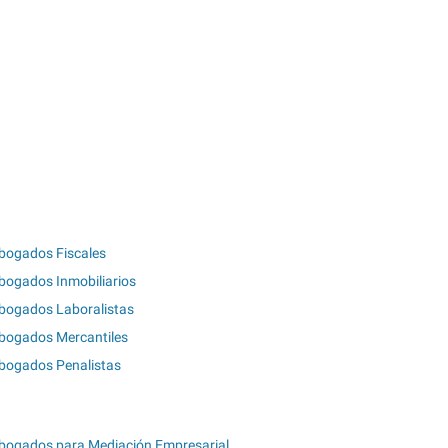
bogados Fiscales
bogados Inmobiliarios
bogados Laboralistas
bogados Mercantiles
bogados Penalistas
bogados para Mediación Empresarial