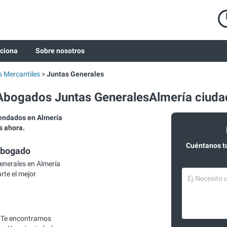
ciona
Sobre nosotros
 Mercantiles
Juntas Generales
Abogados Juntas GeneralesAlmería ciuda
endados en Almería
s ahora.
Cuéntanos t
abogado
nerales en Almería
rte el mejor
 Te encontramos