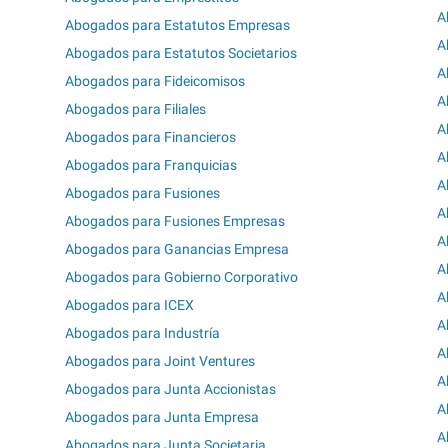
A
Abogados para Estatutos Empresas
A
Abogados para Estatutos Societarios
A
Abogados para Fideicomisos
A
Abogados para Filiales
A
Abogados para Financieros
A
Abogados para Franquicias
A
Abogados para Fusiones
A
Abogados para Fusiones Empresas
A
Abogados para Ganancias Empresa
A
Abogados para Gobierno Corporativo
A
Abogados para ICEX
A
Abogados para Industría
A
Abogados para Joint Ventures
A
Abogados para Junta Accionistas
A
Abogados para Junta Empresa
A
Abogados para Junta Societaria