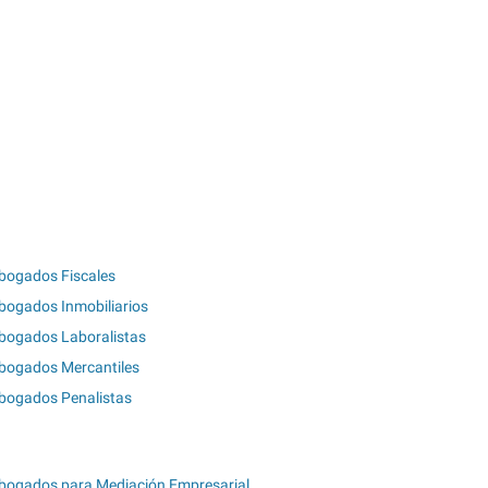
bogados Fiscales
bogados Inmobiliarios
bogados Laboralistas
bogados Mercantiles
bogados Penalistas
bogados para Mediación Empresarial