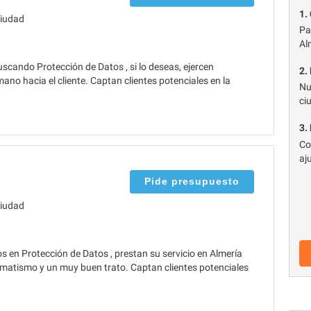
1.
ciudad
Pa
Al
scando Protección de Datos , si lo deseas, ejercen
2.
no hacia el cliente. Captan clientes potenciales en la
Nu
ci
3.
Co
aj
Pide presupuesto
ciudad
 en Protección de Datos , prestan su servicio en Almería
matismo y un muy buen trato. Captan clientes potenciales